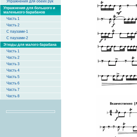
Упражнения для обеих рук
Упражнения для большого и
маленького барабанов
Часть 1
Часть 2
С паузами-1
С паузами-2
Этюды для малого барабана
Часть 1
Часть 2
Часть 3
Часть 4
Часть 5
Часть 6
Часть 7
Часть 8