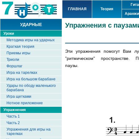
Гит
ГЛАВНАЯ
Теория
Аранжи
Упражнения с паузам
УДАРНЫЕ
Уроки
Методика игры на ударных
Краткая теория
Эти упражнения помогут Вам лу
Приемы игры
"ритмическом" пространстве. П
Триоли
паузы.
Форшлаг
Игра на тарелках
Игра на большом барабане
Удары по ободу маленького
барабана
Игра щетками
Нотное приложение
Упражнения
Часть 1
Часть 2
Упражнения для игры на
тарелках