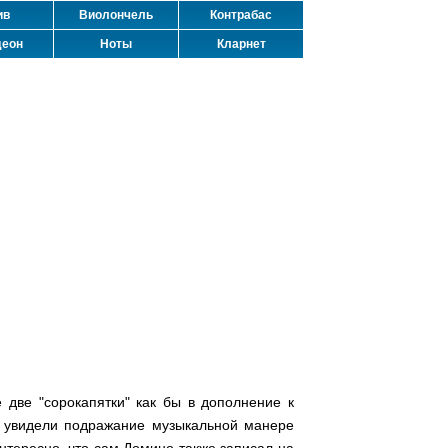
ив
Виолончель
Контрабас
деон
Ноты
Кларнет
две "сорокапятки" как бы в дополнение к
) увидели подражание музыкальной манере
нтересно, что сам Домино также записал на