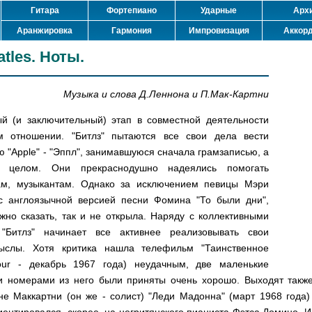
Гитара
Фортепиано
Ударные
Арх
Аранжировка
Гармония
Импровизация
Аккор
tles. Ноты.
Музыка и слова Д.Леннона и П.Мак-Картни
й (и заключительный) этап в совместной деятельности
м отношении. "Битлз" пытаются все свои дела вести
 "Apple" - "Эппл", занимавшуюся сначала грамзаписью, а
в целом. Они прекраснодушно надеялись помогать
ам, музыкантам. Однако за исключением певицы Мэри
с англоязычной версией песни Фомина "То были дни",
но сказать, так и не открыла. Наряду с коллективными
"Битлз" начинает все активнее реализовывать свои
мыслы. Хотя критика нашла телефильм "Таинственное
Tour - декабрь 1967 года) неудачным, две маленькие
 номерами из него были приняты очень хорошо. Выходят также 
не Маккартни (он же - солист) "Леди Мадонна" (март 1968 года
ентировался, скорее, на негритянского пианиста Фэтса Домино. И