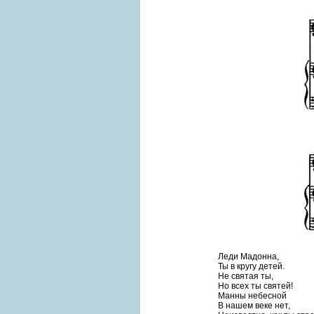
Леди Мадонна,
Ты в кругу детей.
Не святая ты,
Но всех ты святей!
Манны небесной
В нашем веке нет,