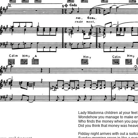
Lady Madonna children at your feet
Wondehow you manage to make en
Who finds the money when you pay 
Did you think that money was heave
Fidday night arrives with out a suit
Sunday morning creep in like a nun