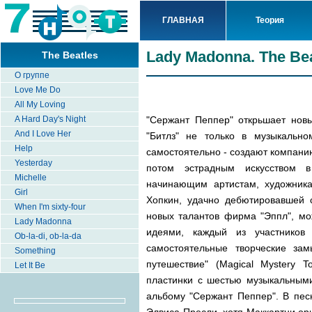
ГЛАВНАЯ
Теория
Lady Madonna. The Bea
The Beatles
О группе
Love Me Do
All My Loving
"Сержант Пеппер" открьшает новы
A Hard Day's Night
And I Love Her
"Битлз" не только в музыкально
Help
самостоятельно - создают компанию
Yesterday
потом эстрадным искусством 
Michelle
начинающим артистам, художник
Girl
Хопкин, удачно дебютировавшей 
When I'm sixty-four
новых талантов фирма "Эппл", мож
Lady Madonna
идеями, каждый из участников 
Ob-la-di, ob-la-da
самостоятельные творческие за
Something
путешествие" (Magical Mystery 
Let It Be
пластинки с шестью музыкальными
альбому "Сержант Пеппер". В пес
Элвиса Пресли, хотя Маккартни ори