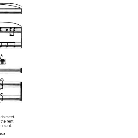
ds meet-
the rent
n sent.
case