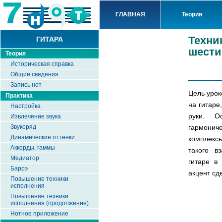
ГЛАВНАЯ
Теория
Техни
ГИТАРА
шести
Теория
Историческая справка
Общие сведения
Запись нот
Цель урок
Практика
на гитаре
Настройка
руки. О
Извлечение звука
гармонич
Звукоряд
Динамические оттенки
комплекс
Аккорды, гаммы
такого в
Медиатор
гитаре в
Баррэ
акцент сд
Повышение техники
исполнения
Повышение техники
исполнения (продолжение)
Нотное приложение