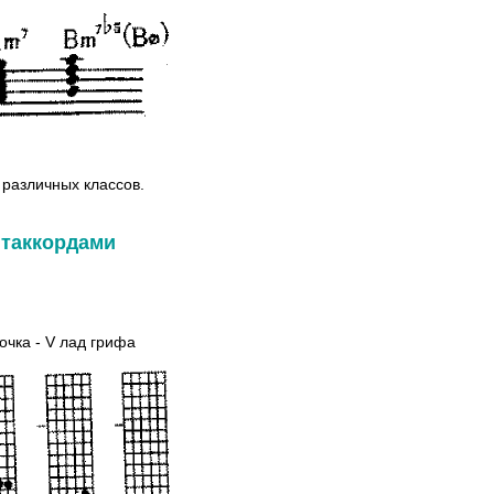
 различных классов.
таккордами
очка - V лад грифа