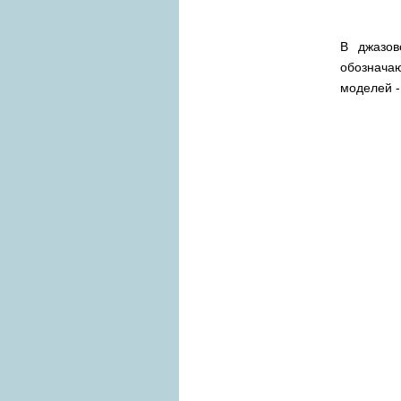
В джазов
обознача
моделей 