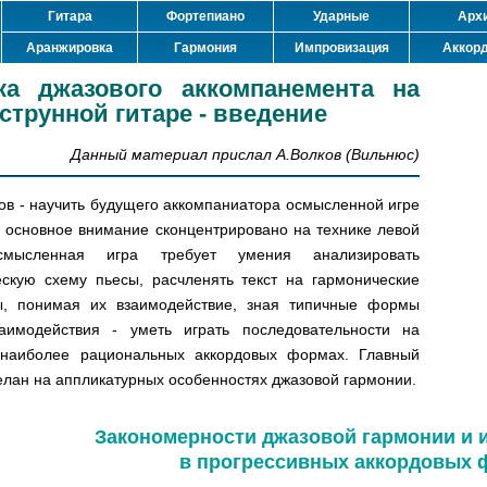
Гитара
Фортепиано
Ударные
Арх
Аранжировка
Гармония
Импровизация
Аккор
ка джазового аккомпанемента на
струнной гитаре - введение
Данный материал прислал А.Волков (Вильнюс)
ов - научить будущего аккомпаниатора осмысленной игре
, основное внимание сконцентрировано на технике левой
смысленная игра требует умения анализировать
ескую схему пьесы, расчленять текст на гармонические
ы, понимая их взаимодействие, зная типичные формы
заимодействия - уметь играть последовательности на
 наиболее рациональных аккордовых формах. Главный
елан на аппликатурных особенностях джазовой гармонии.
Закономерности джазовой гармонии и 
в прогрессивных аккордовых 