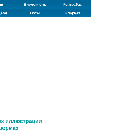
ив
Виолончель
Контрабас
деон
Ноты
Кларнет
их иллюстрации
формах