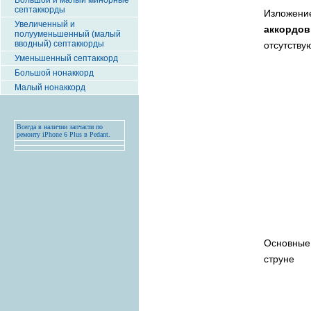
Большой и малый минорные
септаккорды
Изложени
Увеличенный и
аккордо
полууменьшенный (малый
вводный) септаккорды
отсутству
Уменьшенный септаккорд
Большой нонаккорд
Малый нонаккорд
Всегда в наличии запчасти по
ремонту iPhone 6 Plus в Pedant.
Основные 
струне