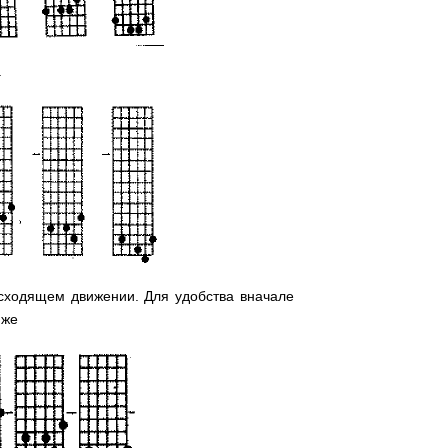
.
сходящем движении. Для удобства вначале
иже