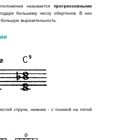
сположении называется
прогрессивными
годаря большему числу обертонов. В них
т большую выразительность.
ции
естой струне, нижние - с тоникой на пятой