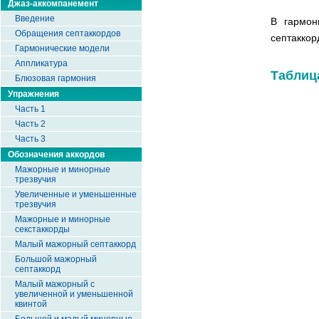
Джаз-аккомпанемент
Введение
В гармо
Обращения септаккордов
септаккор
Гармонические модели
Аппликатура
Таблиц
Блюзовая гармония
Упражнения
Часть 1
Часть 2
Часть 3
Обозначения аккордов
Мажорные и минорные
трезвучия
Увеличенные и уменьшенные
трезвучия
Мажорные и минорные
секстаккорды
Малый мажорный септаккорд
Большой мажорный
септаккорд
Малый мажорный с
увеличенной и уменьшенной
квинтой