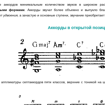
е аккордов минимальным количеством звуков в широком ра
выми формами
.
Аккорды звучат более объемно и выпукло бла
ют
удвоения,
а зачастую и основные ступени, звучание приобретае
Аккорды в открытой пози
аппликатуры септаккордов пяти классов, верхние с тоникой на ш