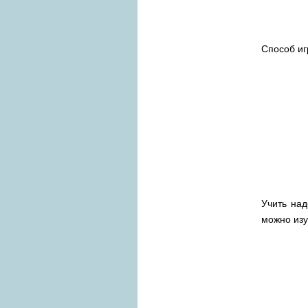
Способ и
Учить на
можно изу